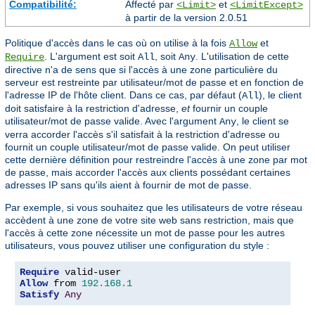
Compatibilité:
Affecté par
et
<Limit>
<LimitExcept>
à partir de la version 2.0.51
Politique d'accès dans le cas où on utilise à la fois
et
Allow
. L'argument est soit
, soit
. L'utilisation de cette
Require
All
Any
directive n'a de sens que si l'accès à une zone particulière du
serveur est restreinte par utilisateur/mot de passe et en fonction de
l'adresse IP de l'hôte client. Dans ce cas, par défaut (
), le client
All
doit satisfaire à la restriction d'adresse,
et
fournir un couple
utilisateur/mot de passe valide. Avec l'argument
, le client se
Any
verra accorder l'accès s'il satisfait à la restriction d'adresse ou
fournit un couple utilisateur/mot de passe valide. On peut utiliser
cette dernière définition pour restreindre l'accès à une zone par mot
de passe, mais accorder l'accès aux clients possédant certaines
adresses IP sans qu'ils aient à fournir de mot de passe.
Par exemple, si vous souhaitez que les utilisateurs de votre réseau
accèdent à une zone de votre site web sans restriction, mais que
l'accès à cette zone nécessite un mot de passe pour les autres
utilisateurs, vous pouvez utiliser une configuration du style :
Require
Allow
 from 
192.168
.
1
Satisfy
Any