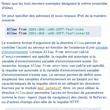
Notez que les trois derniers exemples désignent le même ensemble
d'hôtes.
On peut spécifier des adresses et sous-réseaux IPv6 de la manière
suivante :
Allow
 from 
2001:db8::a00:20ff:fea7:ccea
Allow
 from 
2001:db8::a00:20ff:fea7:ccea
/
10
Le troisième format d'argument de la directive
permet de
Allow
contrôler l'accès au serveur en fonction de l'existence d'une
variable
d'environnement
. Lorsque
Allow from env=
variable
est spécifié, la requête est autorisée si la
d'environnement
variable d'environnement
variable d'environnement
existe. En
revanche, lorsque
est spécifié,
Allow from env=!
env-variable
la requête est autorisée si la variable d'environnement
variable
d'environnement
n'existe pas. Le serveur permet de définir avec
souplesse des variables d'environnement en se basant sur les
caractéristiques de la requête client et en utilisant les directives
fournies par le module
. Ainsi, on peut utiliser la
mod_setenvif
directive
pour permettre l'accès en fonction de paramètres
Allow
comme le
(type de navigateur) des clients, le
,
User-Agent
Referer
ou d'autres champs d'en-tête de la requête HTTP.