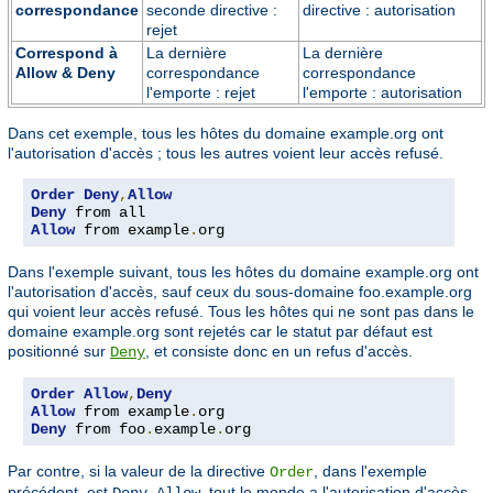
correspondance
seconde directive :
directive : autorisation
rejet
Correspond à
La dernière
La dernière
Allow & Deny
correspondance
correspondance
l'emporte : rejet
l'emporte : autorisation
Dans cet exemple, tous les hôtes du domaine example.org ont
l'autorisation d'accès ; tous les autres voient leur accès refusé.
Order
Deny
,
Allow
Deny
Allow
 from example
.
org
Dans l'exemple suivant, tous les hôtes du domaine example.org ont
l'autorisation d'accès, sauf ceux du sous-domaine foo.example.org
qui voient leur accès refusé. Tous les hôtes qui ne sont pas dans le
domaine example.org sont rejetés car le statut par défaut est
positionné sur
, et consiste donc en un refus d'accès.
Deny
Order
Allow
,
Deny
Allow
 from example
.
Deny
 from foo
.
example
.
org
Par contre, si la valeur de la directive
, dans l'exemple
Order
précédent, est
, tout le monde a l'autorisation d'accès.
Deny,Allow