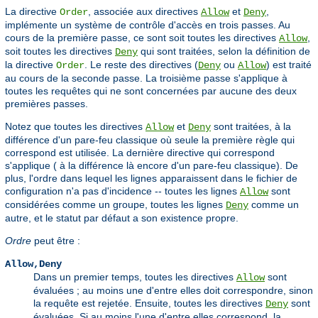
La directive
, associée aux directives
et
,
Order
Allow
Deny
implémente un système de contrôle d'accès en trois passes. Au
cours de la première passe, ce sont soit toutes les directives
,
Allow
soit toutes les directives
qui sont traitées, selon la définition de
Deny
la directive
. Le reste des directives (
ou
) est traité
Order
Deny
Allow
au cours de la seconde passe. La troisième passe s'applique à
toutes les requêtes qui ne sont concernées par aucune des deux
premières passes.
Notez que toutes les directives
et
sont traitées, à la
Allow
Deny
différence d'un pare-feu classique où seule la première règle qui
correspond est utilisée. La dernière directive qui correspond
s'applique ( à la différence là encore d'un pare-feu classique). De
plus, l'ordre dans lequel les lignes apparaissent dans le fichier de
configuration n'a pas d'incidence -- toutes les lignes
sont
Allow
considérées comme un groupe, toutes les lignes
comme un
Deny
autre, et le statut par défaut a son existence propre.
Ordre
peut être :
Allow,Deny
Dans un premier temps, toutes les directives
sont
Allow
évaluées ; au moins une d'entre elles doit correspondre, sinon
la requête est rejetée. Ensuite, toutes les directives
sont
Deny
évaluées. Si au moins l'une d'entre elles correspond, la