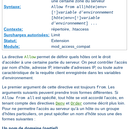
une certaine zone du serveur
Syntaxe:
Allow from all|
hôte
|env=
[!]
variable d'environnement
[
hôte
|env=[!]
variable
d'environnement
] ...
Contexte:
répertoire, .htaccess
Surcharges autorisées:
Limit
Statut:
Extension
Module:
mod_access_compat
La directive
permet de définir quels hôtes ont le droit
Allow
d'accéder à une certaine partie du serveur. On peut contrôler l'accès
par nom d'hôte, adresse IP, intervalle d'adresses IP, ou toute autre
caractéristique de la requête client enregistrée dans les variables
d'environnement.
Le premier argument de cette directive est toujours
. Les
from
arguments suivants peuvent prendre trois formes différentes. Si
est spécifié, tout hôte se voit accordé l'accès, en
Allow from all
tenant compte des directives
et
comme décrit plus loin.
Deny
Order
Pour ne permettre l'accès au serveur qu'à un hôte ou un groupe
d'hôtes particuliers, on peut spécifier un
nom d'hôte
sous une des
formes suivantes :
Un nom de domaine (partiel)