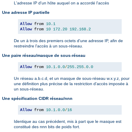
L'adresse IP d'un hôte auquel on a accordé l'accès
Une adresse IP partielle
Allow
 from 
10.1
Allow
 from 
10
172.20
192.168
.
2
De un à trois des premiers octets d'une adresse IP, afin de
restreindre l'accès à un sous-réseau.
Une paire réseau/masque de sous-réseau
Allow
 from 
10.1
.
0.0
/
255.255
.
0.0
Un réseau a.b.c.d, et un masque de sous-réseau w.x.y.z, pour
une définition plus précise de la restriction d'accès imposée à
un sous-réseau.
Une spécification CIDR réseau/nnn
Allow
 from 
10.1
.
0.0
/
16
Identique au cas précédent, mis à part que le masque est
constitué des nnn bits de poids fort.