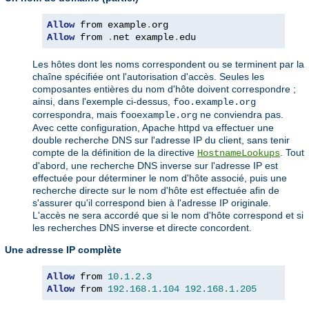
Allow
 from example
.
Allow
 from 
.
net example
.
edu
Les hôtes dont les noms correspondent ou se terminent par la
chaîne spécifiée ont l'autorisation d'accès. Seules les
composantes entières du nom d'hôte doivent correspondre ;
ainsi, dans l'exemple ci-dessus,
foo.example.org
correspondra, mais
ne conviendra pas.
fooexample.org
Avec cette configuration, Apache httpd va effectuer une
double recherche DNS sur l'adresse IP du client, sans tenir
compte de la définition de la directive
. Tout
HostnameLookups
d'abord, une recherche DNS inverse sur l'adresse IP est
effectuée pour déterminer le nom d'hôte associé, puis une
recherche directe sur le nom d'hôte est effectuée afin de
s'assurer qu'il correspond bien à l'adresse IP originale.
L'accès ne sera accordé que si le nom d'hôte correspond et si
les recherches DNS inverse et directe concordent.
Une adresse IP complète
Allow
 from 
10.1
.
2.3
Allow
 from 
192.168
.
1.104
192.168
.
1.205