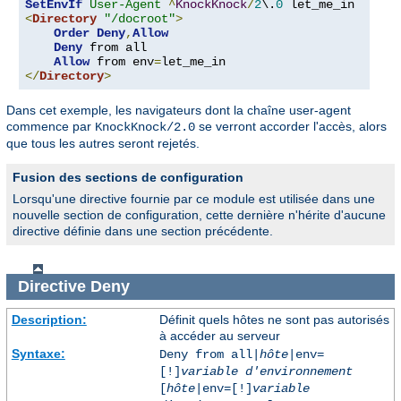
SetEnvIf
User-Agent
^
KnockKnock
/
2
\.
0
<
Directory
"/docroot"
>
Order
Deny
,
Allow
Deny
 from all

Allow
 from env
=
</
Directory
>
Dans cet exemple, les navigateurs dont la chaîne user-agent
commence par
se verront accorder l'accès, alors
KnockKnock/2.0
que tous les autres seront rejetés.
Fusion des sections de configuration
Lorsqu'une directive fournie par ce module est utilisée dans une
nouvelle section de configuration, cette dernière n'hérite d'aucune
directive définie dans une section précédente.
Directive
Deny
Description:
Définit quels hôtes ne sont pas autorisés
à accéder au serveur
Syntaxe:
Deny from all|
hôte
|env=
[!]
variable d'environnement
[
hôte
|env=[!]
variable