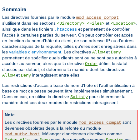
Sommaire
Les directives fournies par le module
mod_access_compat
s'utilisent dans les sections
,
et
,
<Directory>
<Files>
<Location>
ainsi que dans les fichiers
et permettent de contrôler
.htaccess
l'accès à certaines parties du serveur. On peut contrôler cet accès
en fonction du nom d'hôte du client, de son adresse IP ou d'autres
caractéristiques de la requête, telles qu'elles sont enregistrées dans
les
variables d'environnement
. Les directives
et
Allow
Deny
permettent de spécifier quels clients sont ou ne sont pas autorisés à
accéder au serveur, alors que la directive
définit le statut
Order
d'accès par défaut, et détermine la manière dont les directives
et
interagissent entre elles.
Allow
Deny
Les restrictions d'accès à base de nom d'hôte et l'authentification à
base de mot de passe peuvent être implémentées simultanément.
Dans ce cas, on utilise la directive
pour déterminer la
Satisfy
manière dont ces deux modes de restrictions interagissent.
Note
Les directives fournies par le module
sont
mod_access_compat
devenues obsolètes depuis la refonte du module
. Mélanger d'anciennes directives comme
mod_authz_host
,
ou
avec des nouvelles comme
est