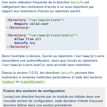
Une autre utilisation fréquente de la directive
est
Satisfy
l'allègement des restrictions d'accès à un sous-répertoire par
rapport aux restrictions d'accès au répertoire parent :
<
Directory
"/var/www/private"
>
Require
</
Directory
>
<
Directory
"/var/www/private/public"
>
Allow
 from all

Satisfy
Any
</
Directory
>
Dans l'exemple ci-dessus, l'accès au répertoire
/var/www/private
nécessitera une authentification, alors que l'accès au répertoire
sera accordé sans restriction.
/var/www/private/public
Depuis la version 2.0.51, les directives
peuvent être
Satisfy
restreintes à certaines méthodes particulières à l'aide des sections
et
.
<Limit>
<LimitExcept>
Fusion des sections de configuration
Lorsqu'une directive fournie par ce module est utilisée dans une
nouvelle section de configuration, cette dernière n'hérite d'aucune
directive définie dans une section précédente.