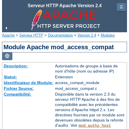
Serveur HTTP Apache Version 2.4
☰
Apache
>
Serveur HTTP
>
Documentation
>
Version 2.4
>
Modules
Module Apache mod_access_compat
Description:
Autorisations de groupe à base de
nom d'hôte (nom ou adresse IP)
Statut:
Extension
Identificateur de Module:
access_compat_module
Fichier Source:
mod_access_compat.c
Compatibilité:
Disponible dans la version 2.3 du
serveur HTTP Apache à des fins de
compatibilité avec les précédentes
versions d'Apache httpd 2.x. Les
directives fournies par ce module sont
devenues obsolètes depuis la refonte
d'authz. Voir
mod_authz_host