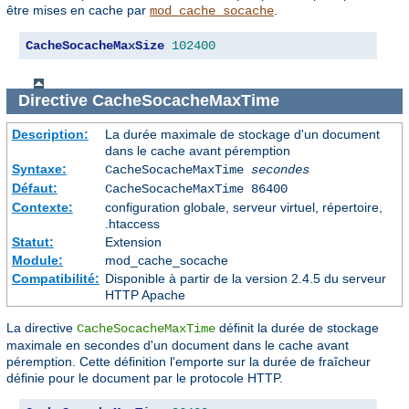
être mises en cache par
.
mod_cache_socache
CacheSocacheMaxSize
102400
Directive
CacheSocacheMaxTime
Description:
La durée maximale de stockage d'un document
dans le cache avant péremption
Syntaxe:
CacheSocacheMaxTime
secondes
Défaut:
CacheSocacheMaxTime 86400
Contexte:
configuration globale, serveur virtuel, répertoire,
.htaccess
Statut:
Extension
Module:
mod_cache_socache
Compatibilité:
Disponible à partir de la version 2.4.5 du serveur
HTTP Apache
La directive
définit la durée de stockage
CacheSocacheMaxTime
maximale en secondes d'un document dans le cache avant
péremption. Cette définition l'emporte sur la durée de fraîcheur
définie pour le document par le protocole HTTP.