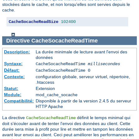
stockées dans le cache, et non lorsqu'elles sont servies depuis le
cache.
CacheSocacheReadSize
102400
Directive
CacheSocacheReadTime
Description:
La durée minimale de lecture avant l'envoi des
données
Syntaxe:
CacheSocacheReadTime
millisecondes
Défaut:
CacheSocacheReadTime 0
Contexte:
configuration globale, serveur virtuel, répertoire,
.htaccess
Statut:
Extension
Module:
mod_cache_socache
Compatibilité:
Disponible à partir de la version 2.4.5 du serveur
HTTP Apache
La directive
définit le temps minimal qui
CacheSocacheReadTime
doit s'écouler avant de tenter l'envoi des données au client. Cette
durée sera mise à profit pour lire et mettre en tampon les données
avant leur envoi au client. Ceci peut améliorer les performances en