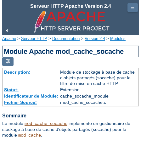
Serveur HTTP Apache Version 2.4
☰
Apache
>
Serveur HTTP
>
Documentation
>
Version 2.4
>
Modules
Module Apache mod_cache_socache
Description:
Module de stockage à base de cache
d'objets partagés (socache) pour le
filtre de mise en cache HTTP.
Statut:
Extension
Identificateur de Module:
cache_socache_module
Fichier Source:
mod_cache_socache.c
Sommaire
Le module
implémente un gestionnaire de
mod_cache_socache
stockage à base de cache d'objets partagés (socache) pour le
module
.
mod_cache