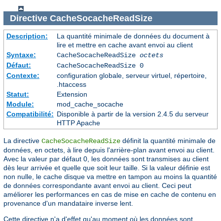
Directive
CacheSocacheReadSize
Description:
La quantité minimale de données du document à
lire et mettre en cache avant envoi au client
Syntaxe:
CacheSocacheReadSize
octets
Défaut:
CacheSocacheReadSize 0
Contexte:
configuration globale, serveur virtuel, répertoire,
.htaccess
Statut:
Extension
Module:
mod_cache_socache
Compatibilité:
Disponible à partir de la version 2.4.5 du serveur
HTTP Apache
La directive
définit la quantité minimale de
CacheSocacheReadSize
données, en octets, à lire depuis l'arrière-plan avant envoi au client.
Avec la valeur par défaut 0, les données sont transmises au client
dès leur arrivée et quelle que soit leur taille. Si la valeur définie est
non nulle, le cache disque va mettre en tampon au moins la quantité
de données correspondante avant envoi au client. Ceci peut
améliorer les performances en cas de mise en cache de contenu en
provenance d'un mandataire inverse lent.
Cette directive n'a d'effet qu'au moment où les données sont