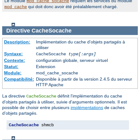
Le module
requiert les services du module
mod_cache_socache
qui doit donc avoir été préalablement chargé.
mod_cache
Directive
CacheSocache
Description:
Implémentation du cache d'objets partagés à
utiliser
Syntaxe:
CacheSocache
type[:args]
Contexte:
configuration globale, serveur virtuel
Statut:
Extension
Module:
mod_cache_socache
Compatibilité:
Disponible à partir de la version 2.4.5 du serveur
HTTP Apache
La directive
définit l'implémentation du cache
CacheSocache
d'objets partagés à utiliser, suivie d'arguments optionnels. Il est
possible de choisir entre plusieurs
implémentations
de caches
d'objets partagés.
CacheSocache
 shmcb