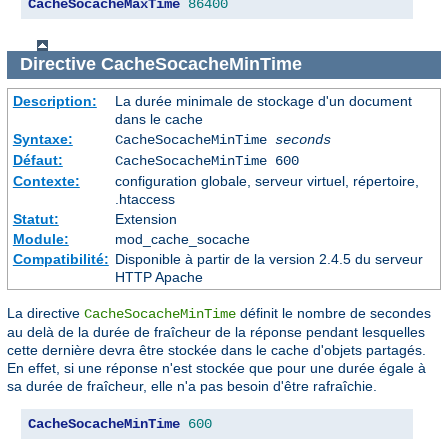
CacheSocacheMaxTime
86400
Directive
CacheSocacheMinTime
Description:
La durée minimale de stockage d'un document
dans le cache
Syntaxe:
CacheSocacheMinTime
seconds
Défaut:
CacheSocacheMinTime 600
Contexte:
configuration globale, serveur virtuel, répertoire,
.htaccess
Statut:
Extension
Module:
mod_cache_socache
Compatibilité:
Disponible à partir de la version 2.4.5 du serveur
HTTP Apache
La directive
définit le nombre de secondes
CacheSocacheMinTime
au delà de la durée de fraîcheur de la réponse pendant lesquelles
cette dernière devra être stockée dans le cache d'objets partagés.
En effet, si une réponse n'est stockée que pour une durée égale à
sa durée de fraîcheur, elle n'a pas besoin d'être rafraîchie.
CacheSocacheMinTime
600