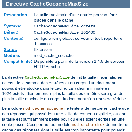
Directive
CacheSocacheMaxSize
Description:
La taille maximale d'une entrée pouvant être
placée dans le cache
Syntaxe:
CacheSocacheMaxSize
octets
Défaut:
CacheSocacheMaxSize 102400
Contexte:
configuration globale, serveur virtuel, répertoire,
.htaccess
Statut:
Extension
Module:
mod_cache_socache
Compatibilité:
Disponible à partir de la version 2.4.5 du serveur
HTTP Apache
La directive
définit la taille maximale, en
CacheSocacheMaxSize
octets, de la somme des en-têtes et du corps d'un document
pouvant être stocké dans le cache. La valeur minimale est
1024 octets. Bien entendu, plus la taille des en-têtes sera grande,
plus la taille maximale du corps du document s'en trouvera réduite.
Le module
ne tentera de mettre en cache que
mod_cache_socache
des réponses qui possèdent une taille de contenu explicite, ou dont
la taille est suffisamment petite pour qu'elles soient écrites en une
seule passe. Ceci permet au module
de mettre en
mod_cache_disk
cache des réponses dont la taille est trop importante pour pouvoir