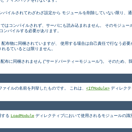
と ディスパッチを行ないます。
トでコンパイルされてわざわざ設定から モジュールを削除していない限り、
デフォルトではコンパイルされず、サーバにも読み込まれません。 そのモジュ
を再コンパイルする必要があります。
、 Apache 配布物に同梱されていますが、 使用する場合は自己責任で行なう
されるているとは限りません。
pache 配布に同梱されません ("サードパーティーモジュール")。 そのた
ファイルの名前を列挙したものです。 これは、
ディレクテ
<IfModule>
用する
ディレクティブにおいて使用されるモジュールの識
LoadModule