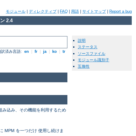
モジュール
|
ディレクティブ
|
FAQ
|
用語
|
サイトマップ
|
Report a bug
 2.4
説明
ステータス
翻訳済み言語:
en
|
fr
|
ja
|
ko
|
tr
ソースファイル
モジュール識別子
互換性
を組み込み、その機能を利用するため
に MPM を一つだけ 使用し続けま